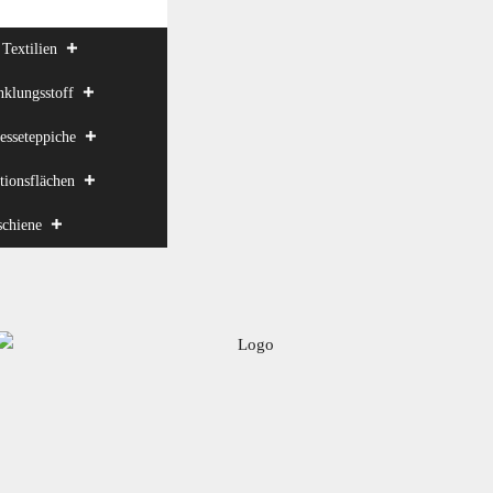
Textilien
nklungsstoff
esseteppiche
tionsflächen
schiene