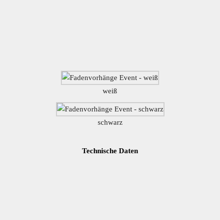
Home
Impressionen
Anfahrt
Vorhangschiene
lungsstoff
Fadenvorhänge
Messeteppiche
Ta
weiß
Vorhangschiene
schwarz
Technische Daten