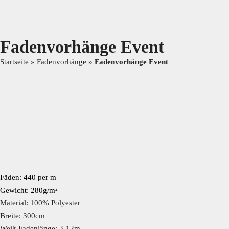
Fadenvorhänge Event
Technische Textilien
Dekostoffe
Verdunk
Startseite
»
Fadenvorhänge
»
Fadenvorhänge Event
Fäden: 440 per m
Gewicht: 280g/m²
Material: 100% Polyester
Breite: 300cm
Weiß Fadenlänge: 3-12m