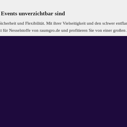
 Events unverzichtbar sind
icherheit und Flexibilität. Mit ihrer Vielseitigkeit und den schwer entf
etzt für Nesselstoffe von raumgro.de und profitieren Sie von einer gro