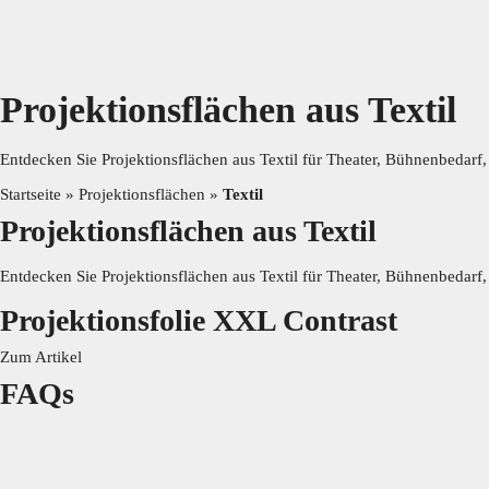
Kontakt
Projektionsflächen aus Textil
Entdecken Sie Projektionsflächen aus Textil für Theater, Bühnenbedar
Technische Textilien
Dekostoffe
Verdunk
Startseite
»
Projektionsflächen
»
Textil
Projektionsflächen aus Textil​
Kontakt
Entdecken Sie Projektionsflächen aus Textil für Theater, Bühnenbedar
Projektionsfolie XXL Contrast
Technische Textilien
Dekostoffe
Verdunk
Zum Artikel
FAQs