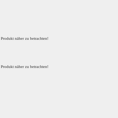
Home
Impressionen
Anfahrt
 Produkt näher zu betrachten!
nzboden
Projektionsflächen
Zubehör
Home
Impressionen
Anfahrt
 Produkt näher zu betrachten!
nzboden
Projektionsflächen
Zubehör