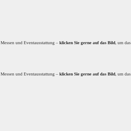
f, Messen und Eventausstattung –
klicken Sie gerne auf das Bild
, um das
lungsstoff
Fadenvorhänge
Messeteppiche
Ta
Vorhangschiene
f, Messen und Eventausstattung –
klicken Sie gerne auf das Bild
, um das
lungsstoff
Fadenvorhänge
Messeteppiche
Ta
Vorhangschiene