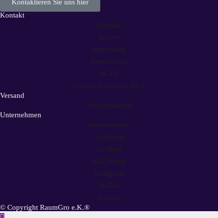
Kontaktieren Sie uns hier
Kontakt
Kontakt
Anfahrt
Impressum
Datenschutz
AGBS
Cookie-Richtlinie (EU)
Versand
Versandkosten
Unternehmen
Impressionen
Leitfaden
Lexikon
B2C Portal
Instagram
TikTok
Threads
© Copyright RaumGro e.K.®