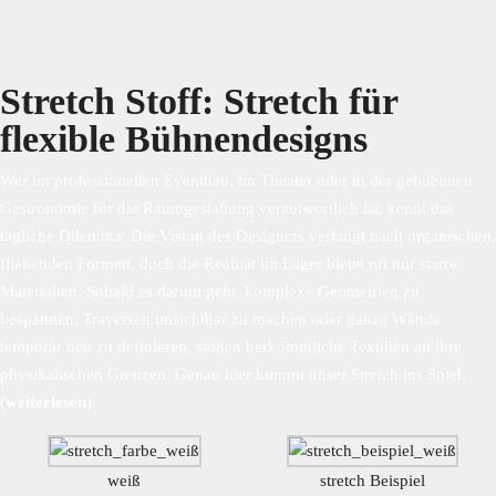
Stretch Stoff: Stretch für
flexible Bühnendesigns
Wer im professionellen Eventbau, im Theater oder in der gehobenen
Gastronomie für die Raumgestaltung verantwortlich ist, kennt das
tägliche Dilemma: Die Vision des Designers verlangt nach organischen,
fließenden Formen, doch die Realität im Lager bietet oft nur starre
Materialien. Sobald es darum geht, komplexe Geometrien zu
bespannen, Traversen unsichtbar zu machen oder ganze Wände
temporär neu zu definieren, stoßen herkömmliche Textilien an ihre
physikalischen Grenzen. Genau hier kommt unser Stretch ins Spiel.
(
weiterlesen
)
weiß
stretch Beispiel